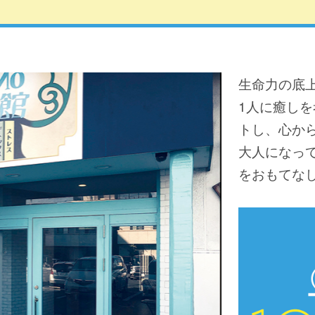
生命力の底
1人に癒し
トし、心か
大人になっ
をおもてな