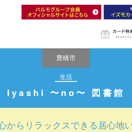
豊橋市
生活
Iyashi 〜no〜 図書館
心からリラックスできる居心地