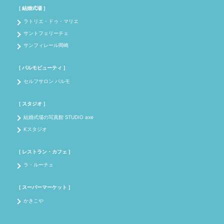
［ 結婚式場 ］
ラトリエ・ドゥ・マリエ
サントフェリーチェ
サンフィレール岡崎
［ パルモビューティ ］
セルフサロン パルモ
［ スタジオ ］
結婚式場の写真館 STUDIO axe
Kスタジオ
［ レストラン・カフェ ］
ラ・ルーチェ
［ スーパーマーケット ］
かきこや