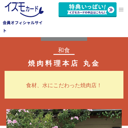
会員オフィシャルサイ
蒲郡市
ト
和食
焼肉料理本店 丸金
食材、水にこだわった焼肉店！